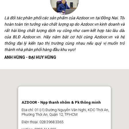
m
Là đối tác phân phối các sản phẩm của Azdoor.vn tại Đồng Nai. Tôi
c
hoàn toàn tin tưởng vào chất lượng sp do Azdoor.vn kinh doanh và
,
rất hài lòng chất lượng dịch vụ cũng như cam kết hợp tác lâu dài
n
của BLĐ Azdoor.vn. Hãy nắm bắt cơ hội cùng Azdoor.vn và hệ
ả
thống đại lý kiến tạo thị trường cùng nhau nếu quý vị muốn trở
thành nhà phân phối hàng đầu khu vực!
ANH HÙNG - ĐẠI HUY HÙNG
AZDOOR - Npp thanh nhôm & Pk thông minh
Địa chỉ: 01 (i1) Đường Nguyễn Văn Nghi, KDC Thới An,
Phường Thới An, Quận 12, TP.HCM
Điện thoại: 028.3968.3365