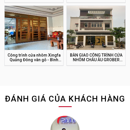
Chung cư Mường Thanh
THACO AUTO – Chu Lai
Công trình cửa nhôm Xingfa
BÀN GIAO CÔNG TRÌNH CỬA
Quảng Đông vân gỗ - Bình
NHÔM CHÂU ÂU GROBER
Chánh nhà cô Vân
AZDOOR TẠI AN GIANG
ĐÁNH GIÁ CỦA KHÁCH HÀNG