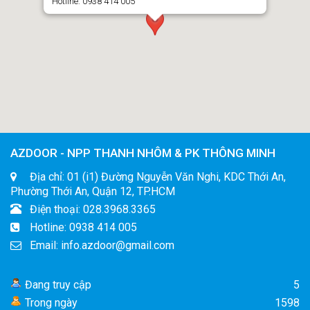
Hotline: 0938 414 005
AZDOOR - NPP THANH NHÔM & PK THÔNG MINH
Địa chỉ: 01 (i1) Đường Nguyễn Văn Nghi, KDC Thới An,
Phường Thới An, Quận 12, TP.HCM
Điện thoại: 028.3968.3365
Hotline: 0938 414 005
Email: info.azdoor@gmail.com
Đang truy cập
5
Trong ngày
1598