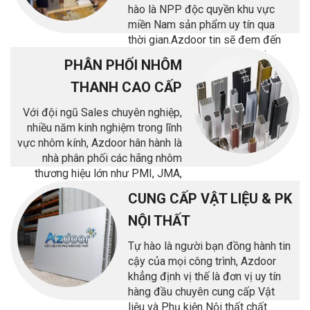
hào là NPP độc quyền khu vực
miền Nam sản phẩm uy tín qua
thời gian.Azdoor tin sẽ đem đến
giá trị lợi ích tốt nhất cho mọi
PHÂN PHỐI NHÔM
khách hàng.
THANH CAO CẤP
Với đội ngũ Sales chuyên nghiệp,
nhiều năm kinh nghiệm trong lĩnh
vực nhôm kính, Azdoor hân hành là
nhà phân phối các hãng nhôm
thương hiệu lớn như PMI, JMA,
Cầu Thịnh, USK, ..
CUNG CẤP VẬT LIỆU & PK
NỘI THẤT
Tự hào là người bạn đồng hành tin
cậy của mọi công trình, Azdoor
khẳng định vị thế là đơn vị uy tín
hàng đầu chuyên cung cấp Vật
liệu và Phụ kiện Nội thất chất