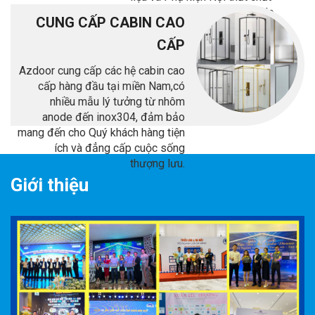
lượng cao như tấm tổ ong Alo,
CUNG CẤP CABIN CAO
tấm tổ ong Luda, tấm ốp tường,
tấm nhôm mái lợp, tấm hợp kim ...
CẤP
Azdoor cung cấp các hệ cabin cao
cấp hàng đầu tại miền Nam,có
nhiều mẫu lý tưởng từ nhôm
anode đến inox304, đảm bảo
mang đến cho Quý khách hàng tiện
ích và đẳng cấp cuộc sống
thượng lưu.
Giới thiệu