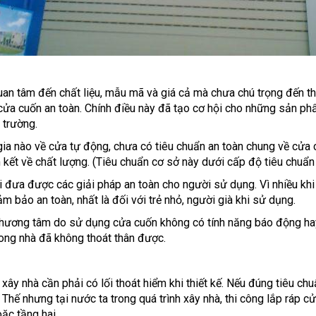
an tâm đến chất liệu, mẫu mã và giá cả mà chưa chú trọng đến t
i cửa cuốn an toàn. Chính điều này đã tạo cơ hội cho những sản p
ị trường.
a nào về cửa tự động, chưa có tiêu chuẩn an toàn chung về cửa cu
m kết về chất lượng. (Tiêu chuẩn cơ sở này dưới cấp độ tiêu chuẩn
đưa được các giải pháp an toàn cho người sử dụng. Vì nhiều khi 
m bảo an toàn, nhất là đối với trẻ nhỏ, người già khi sử dụng.
n thương tâm do sử dụng cửa cuốn không có tính năng báo động h
rong nhà đã không thoát thân được.
 xây nhà cần phải có lối thoát hiểm khi thiết kế. Nếu đúng tiêu ch
m. Thế nhưng tại nước ta trong quá trình xây nhà, thi công lắp ráp
ặc tầng hai.