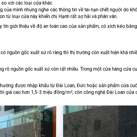
so với các loại cửa khác.
ng của mình nhưng nghe các thông tin về tai nạn chết người do
n từ loại cửa này khiến chị Hạnh rất sợ hãi và phân vân.
 tín giới thiệu về độ an toàn cao của sản phẩm, có xích kéo bằng
có nguồn gốc xuất xứ rõ ràng thì thị trường còn xuất hiện khá nhi
ng rõ nguồn gốc xuất xứ còn rất nhiều. Trong một cửa hàng cửa 
y thường được nhập khẩu từ Đài Loan, Đức hoặc sản phẩm cửa cuố
ì giá cao hơn 1,5-3 triệu đồng/m², còn công nghệ Đài Loan cửa 