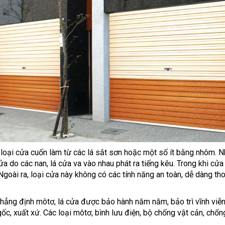
loại cửa cuốn làm từ các lá sắt sơn hoặc một số ít bằng nhôm. N
a do các nan, lá cửa va vào nhau phát ra tiếng kêu. Trong khi cử
Ngoài ra, loại cửa này không có các tính năng an toàn, dễ dàng th
ẳng định môtơ, lá cửa được bảo hành năm năm, bảo trì vĩnh viễ
c, xuất xứ. Các loại môtơ, bình lưu điện, bộ chống vật cản, chố