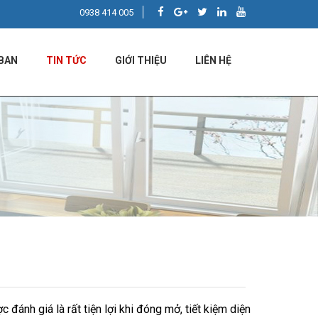
0938 414 005
BAN
TIN TỨC
GIỚI THIỆU
LIÊN HỆ
 đánh giá là rất tiện lợi khi đóng mở, tiết kiệm diện