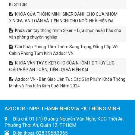
KTS110R
KHÓA CỬA THÔNG MINH SIKER DÀNH CHO CỬA NHÔM
XINGFA: AN TOÀN VÀ TIỆN NGHI CHO NGÔI NHÀ HIỆN ĐẠI
Khóa vân tay thông minh Siker – Lựa chọn hoàn hảo cho
văn phòng chuyên nghiệp
Giải Pháp Phòng Tắm Thêm Sang Trọng, Đẳng Cấp Với
Cabin Phòng Tắm Kính Azdoor VN
KHÓA VÂN TAY SIKER CHO CỬA NHÔM HỆ THỦY LỰC –
GIẢI PHÁP AN TOÀN, TIỆN LỢI VÀ HIỆN ĐẠI
Azdoor VN - Bàn Giao Liên Tục Các Sản Phẩm Khóa Thông
Minh và Phụ Kiện Kính Cuối Năm 2024
AZDOOR - NPP THANH NHÔM & PK THÔNG MINH
Địa chỉ: 01 (i1) Đường Nguyễn Văn Nghi, KDC Thới An,
Phường Thới An, Quận 12, TP.HCM
Điện thoại: 028.3968.3365