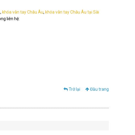
n
,
khóa vân tay Châu Âu
,
khóa vân tay Châu Âu tại Sài
òng liên hệ:
Trở lại
Đầu trang