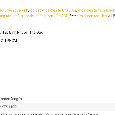
,
Phụ kiện cửa kính
,
lắp đặt khóa điện tử Châu Âu
,
khóa điện tử tại Sài Gò
òng tắm nhôm anode
,
phòng tắm kính SGD
, ****
cửa nhôm tấm liền
vui l
 Hiệp Bình Phước, Thủ Đức
12, TP.HCM
a nhôm Xingfa
er KTS110R