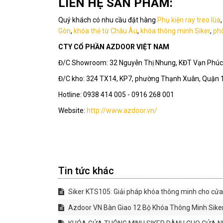
LIÊN HỆ SẢN PHẨM:
Quý khách có nhu cầu đặt hàng
Phụ kiện ray treo lùa
Gòn
,
khóa thẻ từ Châu Âu
,
khóa thông minh Siker
,
ph
CTY CỔ PHẦN AZDOOR VIỆT NAM
Đ/C Showroom: 32 Nguyễn Thị Nhung, KĐT Vạn Phúc,
Đ/C kho: 324 TX14, KP7, phường Thạnh Xuân, Quận 
Hotline: 0938 414 005 - 0916 268 001
Website:
http://www.azdoor.vn/
Tin tức khác
Siker KTS105: Giải pháp khóa thông minh cho cử
Azdoor VN Bàn Giao 12 Bộ Khóa Thông Minh Sik