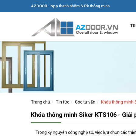
AZDOOR - Npp thanh nhôm & Pk thông minh
TR
Trang chủ
Tin tức
Góc tư vấn
Khóa thông minh S
Khóa thông minh Siker KTS106 - Giải p
Trong kỷ nguyên công nghệ số, việc lựa chọn các thi