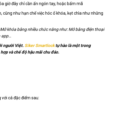
óa giờ đây chỉ cần ấn ngón tay, hoặc bấm mã
, cũng như hạn chế việc hóc ổ khóa, kẹt chìa như những
. Mở khóa bằng nhiều chức năng như: Mở bằng điện thoại
a app…
ới người Việt.
Siker Smartlock
tự hào là một trong
ù hợp và chế độ hậu mãi chu đáo
.
 với cá đặc điểm sau: