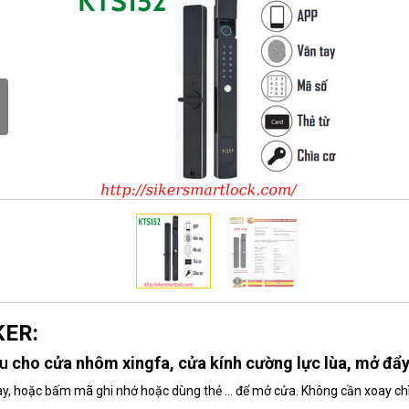
KER:
ều
cho cửa nhôm xingfa, cửa kính cường lực lùa, mở đẩ
tay, hoặc bấm mã ghi nhớ hoặc dùng thẻ … để mở cửa. Không cần xoay chì