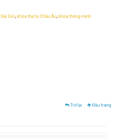
 Sài Gòn
,
khóa thẻ từ Châu Âu
,
khóa thông minh
Trở lại
Đầu trang