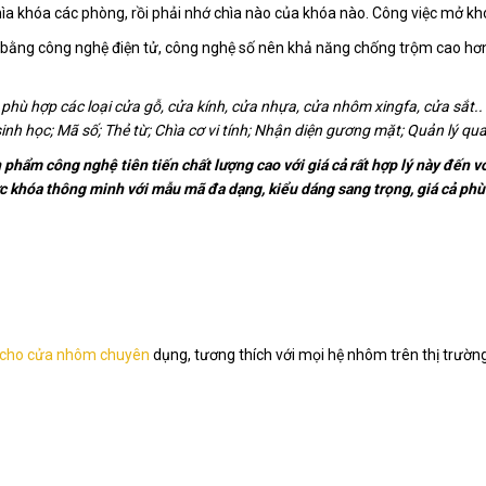
ìa khóa các phòng, rồi phải nhớ chìa nào của khóa nào. Công việc mở kh
ế bằng công nghệ điện tử, công nghệ số nên khả năng chống trộm cao hơn
hù hợp các loại cửa gỗ, cửa kính, cửa nhựa, cửa nhôm xingfa, cửa sắt.
inh học; Mã số; Thẻ từ; Chìa cơ vi tính; Nhận diện gương mặt; Quản lý qu
phẩm công nghệ tiên tiến chất lượng cao với giá cả rất hợp lý này đến v
ực khóa thông minh với mẫu mã đa dạng, kiểu dáng sang trọng, giá cả ph
 cho cửa nhôm chuyên
dụng, tương thích với mọi hệ nhôm trên thị trường