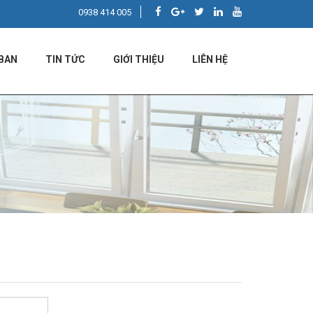
0938 414 005
BAN
TIN TỨC
GIỚI THIỆU
LIÊN HỆ