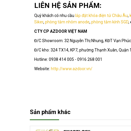
LIÊN HỆ SẢN PHẨM:
Quý khách có nhu cầu
lắp đặt khóa điện tử Châu Âu
,
k
Siker
,
phòng tắm nhôm anode
,
phòng tắm kính SGD
,
CTY CP AZDOOR VIỆT NAM
Đ/C Showroom: 32 Nguyễn Thị Nhung, KĐT Vạn Phúc,
Đ/C kho: 324 TX14, KP7, phường Thạnh Xuân, Quận 
Hotline: 0938 414 005 - 0916 268 001
Website:
http://www.azdoor.vn/
Sản phẩm khác