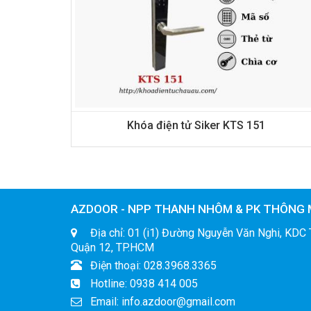
Khóa điện tử Siker KTS 151
AZDOOR - NPP THANH NHÔM & PK THÔNG 
Địa chỉ: 01 (i1) Đường Nguyễn Văn Nghi, KDC 
Quận 12, TP.HCM
Điện thoại: 028.3968.3365
Hotline: 0938 414 005
Email: info.azdoor@gmail.com