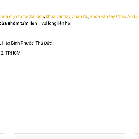
hóa điện tử tại Sài Gòn
,
khóa vân tay Châu Âu
,
khóa vân tay Châu Âu tại
cửa nhôm tấm liền
.. vui lòng liên hệ:
 Hiệp Bình Phước, Thủ Đức
12, TP.HCM