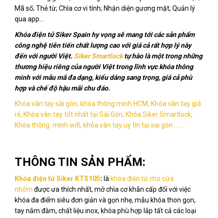
Mã số; Thẻ từ; Chìa cơ vi tính; Nhận diện gương mặt; Quản lý
qua app…
Khóa điện tử Siker Spain hy vọng sẽ mang tới các sản phẩm
công nghệ tiên tiến chất lượng cao với giá cả rất hợp lý này
đến với người Việt.
Siker Smartlock
tự hào là một trong những
thương hiệu riêng của người Việt trong lĩnh vực khóa thông
minh với mẫu mã đa dạng, kiểu dáng sang trọng, giá cả phù
hợp và chế độ hậu mãi chu đáo.
Khóa vân tay sài gòn, khóa thông minh HCM, Khóa vân tay giá
rẻ, Khóa vân tay tốt nhất tại Sài Gòn, Khóa Siker Smartlock,
Khóa thông minh wifi, khóa vân tay uy tín tại sai gòn........
THÔNG TIN SẢN PHẨM:
Khóa điện tử Siker KTS105
:
là
khóa điện tử cho cửa
nhôm
được ưa thích nhất, mở chìa cơ khẫn cấp đối với việc
khóa đa điểm siêu đơn giản và gọn nhẹ, mẫu khóa thon gọn,
tay nắm đằm, chất liệu inox, khóa phù hợp lắp tất cả các loại