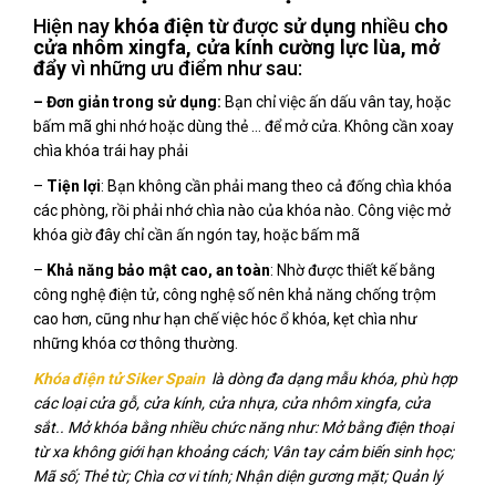
Hiện nay
khóa điện từ
được
sử dụng
nhiều
cho
cửa nhôm xingfa, cửa kính cường lực lùa, mở
đẩy
vì những ưu điểm như sau:
– Đơn giản trong sử dụng:
Bạn chỉ việc ấn dấu vân tay, hoặc
bấm mã ghi nhớ hoặc dùng thẻ … để mở cửa. Không cần xoay
chìa khóa trái hay phải
–
Tiện lợi
: Bạn không cần phải mang theo cả đống chìa khóa
các phòng, rồi phải nhớ chìa nào của khóa nào. Công việc mở
khóa giờ đây chỉ cần ấn ngón tay, hoặc bấm mã
–
Khả năng bảo mật cao, an toàn
: Nhờ được thiết kế bằng
công nghệ điện tử, công nghệ số nên khả năng chống trộm
cao hơn, cũng như hạn chế việc hóc ổ khóa, kẹt chìa như
những khóa cơ thông thường.
Khóa điện tử Siker Spain
là dòng đa dạng mẫu khóa, phù hợp
các loại cửa gỗ, cửa kính, cửa nhựa, cửa nhôm xingfa, cửa
sắt.. Mở khóa bằng nhiều chức năng như: Mở bằng điện thoại
từ xa không giới hạn khoảng cách; Vân tay cảm biến sinh học;
Mã số; Thẻ từ; Chìa cơ vi tính; Nhận diện gương mặt; Quản lý