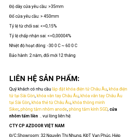
Độ dày cửa yêu cầu: >35mm
Đố cửa yêu cầu: > 450mm
Tỷ lệ từ chối sai: <=0,15%
Tỷ lệ chấp nhận sai: <=0,00004%
Nhiệt độ hoạt đông: -30 0 C ~ 60 0 C
Bảo hành: 2 năm, đổi mới 12 tháng
LIÊN HỆ SẢN PHẨM:
Quý khách có nhu cầu
lắp đặt khóa điện tử Châu Âu
,
khóa điện
tử tại Sài Gòn
,
khóa vân tay Châu Âu
,
khóa vân tay Châu Âu
tại Sài Gòn
,
khóa thẻ từ Châu Âu
,
khóa thông minh
Siker
,
phòng tắm nhôm anode
,
phòng tắm kính SGD
,
cửa
nhôm tấm liền
.. vui lòng liên hệ:
CTY CP AZDOOR VIỆT NAM
Đ/C Showroom: 32 Nguyễn Thị Nhung, KĐT Vạn Phúc, Hiệp