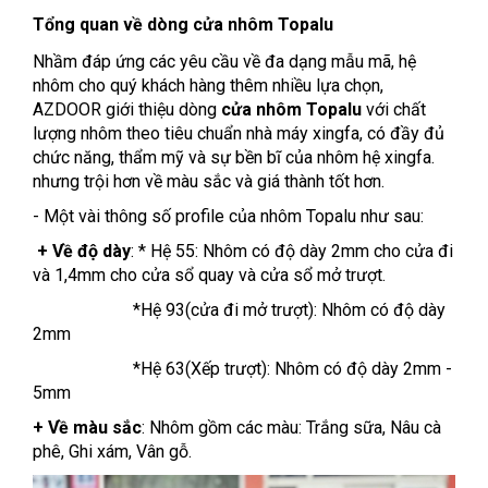
Tổng quan về dòng cửa nhôm Topalu
Nhầm đáp ứng các yêu cầu về đa dạng mẫu mã, hệ
nhôm cho quý khách hàng thêm nhiều lựa chọn,
AZDOOR giới thiệu dòng
cửa nhôm Topalu
với chất
lượng nhôm theo tiêu chuẩn nhà máy xingfa, có đầy đủ
chức năng, thẩm mỹ và sự bền bĩ của nhôm hệ xingfa.
nhưng trội hơn về màu sắc và giá thành tốt hơn.
- Một vài thông số profile của nhôm Topalu như sau:
+ Về độ dày
: * Hệ 55: Nhôm có độ dày 2mm cho cửa đi
và 1,4mm cho cửa sổ quay và cửa sổ mở trượt.
*Hệ 93(cửa đi mở trượt): Nhôm có độ dày
2mm
*Hệ 63(Xếp trượt): Nhôm có độ dày 2mm -
5mm
+ Về màu sắc
: Nhôm gồm các màu: Trắng sữa, Nâu cà
phê, Ghi xám, Vân gỗ.