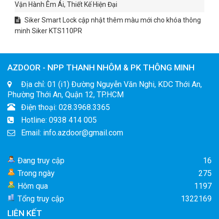
Vận Hành Êm Ái, Thiết Kế Hiện Đại
Siker Smart Lock cập nhật thêm màu mới cho khóa thông
minh Siker KTS110PR
AZDOOR - NPP THANH NHÔM & PK THÔNG MINH
Địa chỉ: 01 (i1) Đường Nguyễn Văn Nghi, KDC Thới An,
Phường Thới An, Quận 12, TP.HCM
Điện thoại: 028.3968.3365
Hotline: 0938 414 005
Email: info.azdoor@gmail.com
Đang truy cập
16
Trong ngày
275
Hôm qua
1197
Tổng truy cập
1322169
LIÊN KẾT