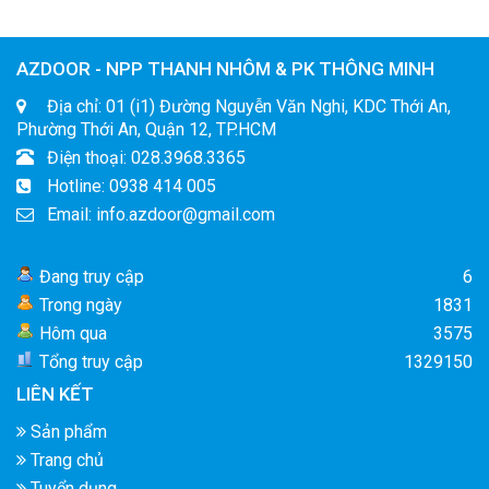
AZDOOR - NPP THANH NHÔM & PK THÔNG MINH
Địa chỉ: 01 (i1) Đường Nguyễn Văn Nghi, KDC Thới An,
Phường Thới An, Quận 12, TP.HCM
Điện thoại: 028.3968.3365
Hotline: 0938 414 005
Email: info.azdoor@gmail.com
Đang truy cập
6
Trong ngày
1831
Hôm qua
3575
Tổng truy cập
1329150
LIÊN KẾT
Sản phẩm
Trang chủ
Tuyển dụng