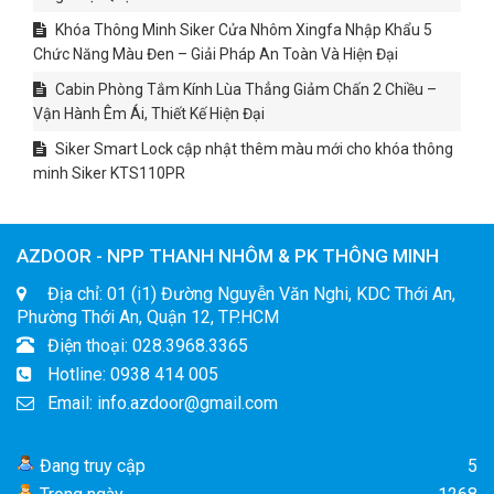
Khóa Thông Minh Siker Cửa Nhôm Xingfa Nhập Khẩu 5
Chức Năng Màu Đen – Giải Pháp An Toàn Và Hiện Đại
Cabin Phòng Tắm Kính Lùa Thẳng Giảm Chấn 2 Chiều –
Vận Hành Êm Ái, Thiết Kế Hiện Đại
Siker Smart Lock cập nhật thêm màu mới cho khóa thông
minh Siker KTS110PR
AZDOOR - NPP THANH NHÔM & PK THÔNG MINH
Địa chỉ: 01 (i1) Đường Nguyễn Văn Nghi, KDC Thới An,
Phường Thới An, Quận 12, TP.HCM
Điện thoại: 028.3968.3365
Hotline: 0938 414 005
Email: info.azdoor@gmail.com
Đang truy cập
5