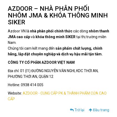
AZDOOR – NHÀ PHÂN PHỐI
NHÔM JMA & KHÓA THÔNG MINH
SIKER
Azdoor VN là
nhà phân phối chính thức
các dòng
nhôm thanh
JMA cao cấp
và
khóa thông minh SIKER
tại thị trường miền
Nam.
Chúng tôi cam kết mang đến
sản phẩm chất lượng, chính
hãng, lắp đặt chuyên nghiệp và dịch vụ hậu mãi tận tâm.
CÔNG TY CỔ PHẦN AZDOOR VIỆT NAM
Địa chỉ: 01 (I1) ĐƯỜNG NGUYỄN VĂN NGHI, KDC THỚI AN,
PHƯỜNG THỚI AN, QUẬN 12
Hotline: 0938 414 005
Website:
AZDOOR - CUNG CẤP PK & THÀNH PHẨM CỬA CAO
CẤP
Trở lại
Đầu trang