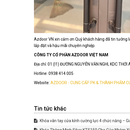
Azdoor VN xin cảm ơn Quý khách hàng đã tin tưởng l
lắp đặt và hậu mãi chuyên nghiệp.
CÔNG TY CỔ PHẦN AZDOOR VIỆT NAM
Địa chỉ: 01 (I1) ĐƯỜNG NGUYỄN VĂN NGHI, KDC THỚ
Hotline: 0938 414 005
Website:
AZDOOR - CUNG CẤP PK & THÀNH PHẨM C
Tin tức khác
Khóa vân tay cửa kính cường lực 4 chức năng – Gi
Khóa Thông Minh Siker KTS150 Cho Cửa Nhôm Xin