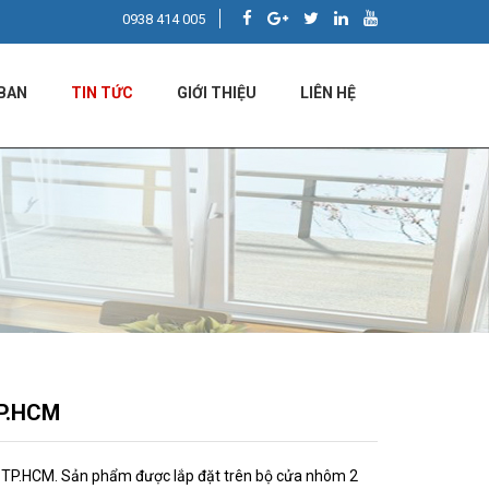
0938 414 005
BAN
TIN TỨC
GIỚI THIỆU
LIÊN HỆ
TP.HCM
 TP.HCM. Sản phẩm được lắp đặt trên bộ cửa nhôm 2