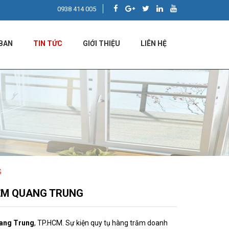
0938 414 005
BAN
TIN TỨC
GIỚI THIỆU
LIÊN HỆ
G
MỀM QUANG TRUNG
ang Trung
, TP.HCM. Sự kiện quy tụ hàng trăm doanh