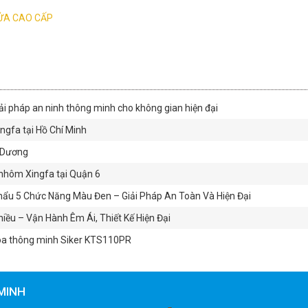
ỬA CAO CẤP
ải pháp an ninh thông minh cho không gian hiện đại
gfa tại Hồ Chí Minh
h Dương
nhôm Xingfa tại Quận 6
ẩu 5 Chức Năng Màu Đen – Giải Pháp An Toàn Và Hiện Đại
ều – Vận Hành Êm Ái, Thiết Kế Hiện Đại
óa thông minh Siker KTS110PR
MINH