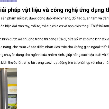
i pháp vật liệu và công nghệ ứng dụng t
ạt sản phẩm nổi bật, được đông đảo khách hàng, đối tác quan tâm và đánh
 hiện đại: vân tay, mã số, thẻ từ, chìa cơ và app điện thoại. Thiết kế 
hình được ưa chuộng trong thi công cửa đi, cửa sổ, mặt dựng kính với độ
e nắng, che mưa và tạo điểm nhấn kiến trúc cho không gian ngoại thất, h
g chuyên dụng cho ngành cửa nhôm kính, giúp nâng cao hiệu suất và độ c
ích thước lớn, chịu tải trọng cao, hoạt động êm ái, phù hợp với nhà p