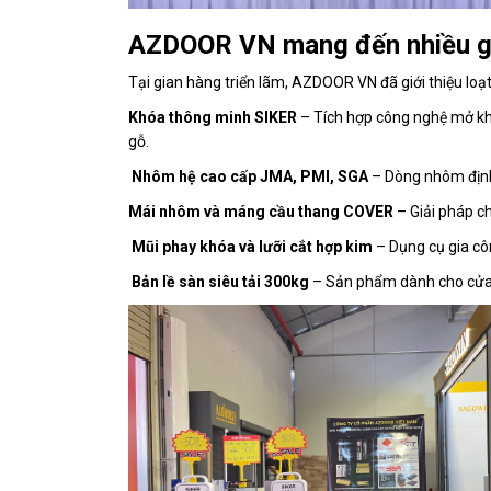
AZDOOR VN mang đến nhiều giả
Tại gian hàng triển lãm, AZDOOR VN đã giới thiệu lo
Khóa thông minh SIKER
– Tích hợp công nghệ mở khóa
gỗ.
Nhôm hệ cao cấp JMA, PMI, SGA
– Dòng nhôm định 
Mái nhôm và máng cầu thang COVER
– Giải pháp ch
Mũi phay khóa và lưỡi cắt hợp kim
– Dụng cụ gia côn
Bản lề sàn siêu tải 300kg
– Sản phẩm dành cho cửa k