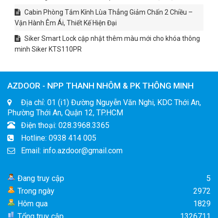
Cabin Phòng Tắm Kính Lùa Thẳng Giảm Chấn 2 Chiều –
Vận Hành Êm Ái, Thiết Kế Hiện Đại
Siker Smart Lock cập nhật thêm màu mới cho khóa thông
minh Siker KTS110PR
AZDOOR - NPP THANH NHÔM & PK THÔNG MINH
Địa chỉ: 01 (i1) Đường Nguyễn Văn Nghi, KDC Thới An,
Phường Thới An, Quận 12, TP.HCM
Điện thoại: 028.3968.3365
Hotline: 0938 414 005
Email: info.azdoor@gmail.com
Đang truy cập
5
Trong ngày
2972
Hôm qua
1829
Tổng truy cập
1326711