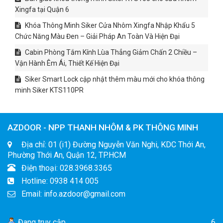
Xingfa tại Quận 6
Khóa Thông Minh Siker Cửa Nhôm Xingfa Nhập Khẩu 5
Chức Năng Màu Đen – Giải Pháp An Toàn Và Hiện Đại
Cabin Phòng Tắm Kính Lùa Thẳng Giảm Chấn 2 Chiều –
Vận Hành Êm Ái, Thiết Kế Hiện Đại
Siker Smart Lock cập nhật thêm màu mới cho khóa thông
minh Siker KTS110PR
AZDOOR - NPP THANH NHÔM & PK THÔNG MINH
Địa chỉ: 01 (i1) Đường Nguyễn Văn Nghi, KDC Thới An,
Phường Thới An, Quận 12, TP.HCM
Điện thoại: 028.3968.3365
Hotline: 0938 414 005
Email: info.azdoor@gmail.com
Đang truy cập
6