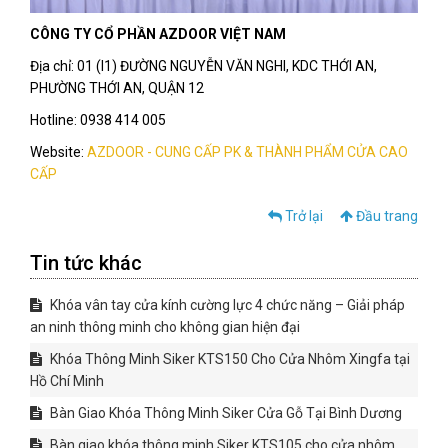
CÔNG TY CỔ PHẦN AZDOOR VIỆT NAM
Địa chỉ: 01 (I1) ĐƯỜNG NGUYỄN VĂN NGHI, KDC THỚI AN,
PHƯỜNG THỚI AN, QUẬN 12
Hotline: 0938 414 005
Website:
AZDOOR - CUNG CẤP PK & THÀNH PHẨM CỬA CAO
CẤP
Trở lại
Đầu trang
Tin tức khác
Khóa vân tay cửa kính cường lực 4 chức năng – Giải pháp
an ninh thông minh cho không gian hiện đại
Khóa Thông Minh Siker KTS150 Cho Cửa Nhôm Xingfa tại
Hồ Chí Minh
Bàn Giao Khóa Thông Minh Siker Cửa Gỗ Tại Bình Dương
Bàn giao khóa thông minh Siker KTS105 cho cửa nhôm