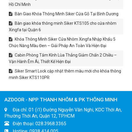
Hồ Chí Minh
Bàn Giao Khóa Thông Minh Siker Cửa Gỗ Tại Bình Dương
Bàn giao khóa thông minh Siker KTS105 cho cửa nhôm
Xingfa tại Quận 6
Khóa Thông Minh Siker Cửa Nhôm Xingfa Nhập Khẩu 5
Chức Năng Màu Đen – Giải Pháp An Toàn Và Hiện Đại
Cabin Phòng Tắm Kính Lùa Thẳng Giảm Chấn 2 Chiều –
Vận Hành Êm Ái, Thiết Kế Hiện Đại
Siker Smart Lock cập nhật thêm màu mới cho khóa thông
minh Siker KTS110PR
AZDOOR - NPP THANH NHÔM & PK THÔNG MINH
Địa chỉ: 01 (i1) Đường Nguyễn Văn Nghi, KDC Thới An,
Phường Thới An, Quận 12, TP.HCM
Điện thoại: 028.3968.3365
Hotline: 0938 414 005