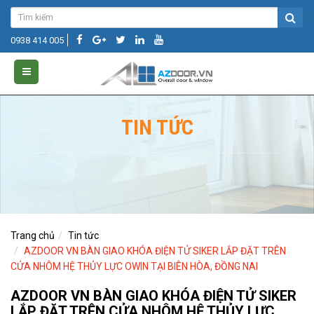
0938 414 005
TIN TỨC
Trang chủ
Tin tức
AZDOOR VN BÀN GIAO KHÓA ĐIỆN TỬ SIKER LẮP ĐẶT TRÊN
CỬA NHÔM HỆ THỦY LỰC OWIN TẠI BIÊN HÒA, ĐỒNG NAI
AZDOOR VN BÀN GIAO KHÓA ĐIỆN TỬ SIKER
LẮP ĐẶT TRÊN CỬA NHÔM HỆ THỦY LỰC