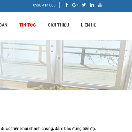
0938 414 005
BAN
TIN TỨC
GIỚI THIỆU
LIÊN HỆ
n được triển khai nhanh chóng, đảm bảo đúng tiến độ,