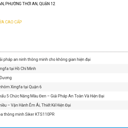
I AN, PHƯỜNG THỚI AN, QUẬN 12
ỬA CAO CẤP
ải pháp an ninh thông minh cho không gian hiện đại
gfa tại Hồ Chí Minh
h Dương
nhôm Xingfa tại Quận 6
ẩu 5 Chức Năng Màu Đen – Giải Pháp An Toàn Và Hiện Đại
ều – Vận Hành Êm Ái, Thiết Kế Hiện Đại
óa thông minh Siker KTS110PR