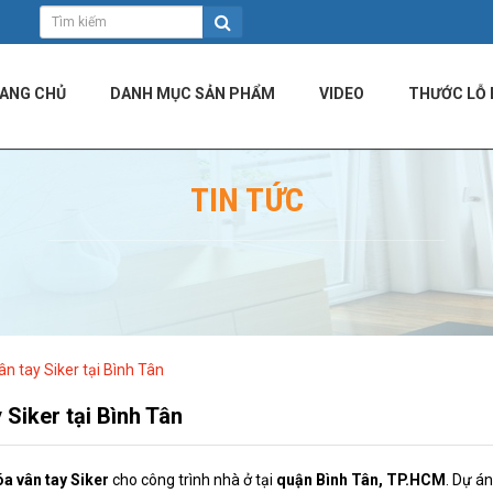
ANG CHỦ
DANH MỤC SẢN PHẨM
VIDEO
THƯỚC LỖ 
TIN TỨC
n tay Siker tại Bình Tân
Siker tại Bình Tân
óa vân tay Siker
cho công trình nhà ở tại
quận Bình Tân, TP.HCM
. Dự á