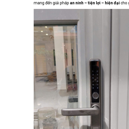
mang đến giải pháp
an ninh – tiện lợi – hiện đại
cho 