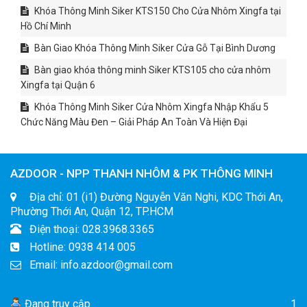
Khóa Thông Minh Siker KTS150 Cho Cửa Nhôm Xingfa tại
Hồ Chí Minh
Bàn Giao Khóa Thông Minh Siker Cửa Gỗ Tại Bình Dương
Bàn giao khóa thông minh Siker KTS105 cho cửa nhôm
Xingfa tại Quận 6
Khóa Thông Minh Siker Cửa Nhôm Xingfa Nhập Khẩu 5
Chức Năng Màu Đen – Giải Pháp An Toàn Và Hiện Đại
AZDOOR - NPP THANH NHÔM & PK THÔNG MINH
Địa chỉ: 01 (i1) Đường Nguyễn Văn Nghi, KDC Thới An,
Phường Thới An, Quận 12, TP.HCM
Điện thoại: 028.3968.3365
Hotline: 0938 414 005
Email: info.azdoor@gmail.com
Đang truy cập
1