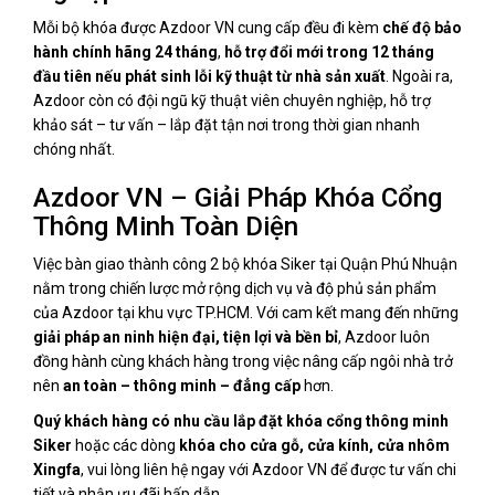
Mỗi bộ khóa được Azdoor VN cung cấp đều đi kèm
chế độ bảo
hành chính hãng 24 tháng
,
hỗ trợ đổi mới trong 12 tháng
đầu tiên nếu phát sinh lỗi kỹ thuật từ nhà sản xuất
. Ngoài ra,
Azdoor còn có đội ngũ kỹ thuật viên chuyên nghiệp, hỗ trợ
khảo sát – tư vấn – lắp đặt tận nơi trong thời gian nhanh
chóng nhất.
Azdoor VN – Giải Pháp Khóa Cổng
Thông Minh Toàn Diện
Việc bàn giao thành công 2 bộ khóa Siker tại Quận Phú Nhuận
nằm trong chiến lược mở rộng dịch vụ và độ phủ sản phẩm
của Azdoor tại khu vực TP.HCM. Với cam kết mang đến những
giải pháp an ninh hiện đại, tiện lợi và bền bỉ
, Azdoor luôn
đồng hành cùng khách hàng trong việc nâng cấp ngôi nhà trở
nên
an toàn – thông minh – đẳng cấp
hơn.
Quý khách hàng có nhu cầu lắp đặt khóa cổng thông minh
Siker
hoặc các dòng
khóa cho cửa gỗ, cửa kính, cửa nhôm
Xingfa
, vui lòng liên hệ ngay với Azdoor VN để được tư vấn chi
tiết và nhận ưu đãi hấp dẫn.