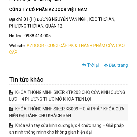
CÔNG TY CỔ PHẦN AZDOOR VIỆT NAM
Địa chỉ: 01 (I1) ĐƯỜNG NGUYỄN VĂN NGHI, KDC THỚI AN,
PHƯỜNG THỚI AN, QUẬN 12
Hotline: 0938 414 005
Website:
AZDOOR - CUNG CẤP PK & THÀNH PHẨM CỬA CAO
CẤP
Trở lại
Đầu trang
Tin tức khác
KHÓA THÔNG MINH SIKER KTK203 CHO CỬA KÍNH CƯỜNG
LỰC – 4 PHƯƠNG THỨC MỞ KHÓA TIỆN LỢI
KHÓA THÔNG MINH SIKER KS009 – GIẢI PHÁP KHÓA CỬA
HIỆN ĐẠI DÀNH CHO KHÁCH SẠN
Khóa vân tay cửa kính cường lực 4 chức năng – Giải pháp
an ninh thông minh cho không gian hiện đại