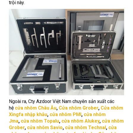
trội này.
Ngoài ra, Cty Azdoor Việt Nam chuyên sản xuất các
hệ
cửa nhôm Châu Âu
,
Cửa nhôm Grober
,
Cửa nhôm
Xingfa nhập khẫu
,
cửa nhôm PMI
,
cửa nhôm
Jma
,
cửa nhôm Topalu
,
cửa nhôm Alukey
,
cửa nhôm
Grober
,
cửa nhôm Savio
,
cửa nhôm Technal
,
cửa