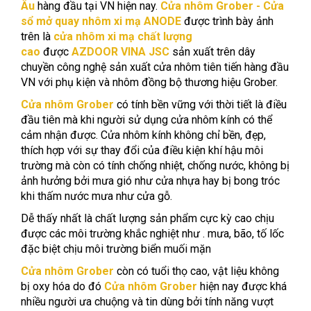
Âu
hàng đầu tại VN hiện nay.
Cửa nhôm Grober - Cửa
sổ mở quay nhôm xi mạ ANODE
được trình bày ảnh
trên là
cửa nhôm xi mạ chất lượng
cao
được
AZDOOR VINA JSC
sản xuất trên dây
chuyền công nghệ sản xuất cửa nhôm tiên tiến hàng đầu
VN với phụ kiện và nhôm đồng bộ thương hiệu Grober.
Cửa nhôm Grober
có tính bền vững với thời tiết là điều
đầu tiên mà khi người sử dụng cửa nhôm kính có thể
cảm nhận được. Cửa nhôm kính không chỉ bền, đẹp,
thích hợp với sự thay đổi của điều kiện khí hậu môi
trường mà còn có tính chống nhiệt, chống nước, không bị
ảnh hưởng bởi mưa gió như cửa nhựa hay bị bong tróc
khi thấm nước mưa như cửa gỗ.
Dễ thấy nhất là chất lượng sản phẩm cực kỳ cao chịu
được các môi trường khắc nghiệt như . mưa, bão, tố lốc
đặc biệt chịu môi trường biển muối mặn
Cửa nhôm Grober
còn có tuổi thọ cao, vật liệu không
bị oxy hóa do đó
Cửa nhôm Grober
hiện nay được khá
nhiều người ưa chuộng và tin dùng bởi tính năng vượt