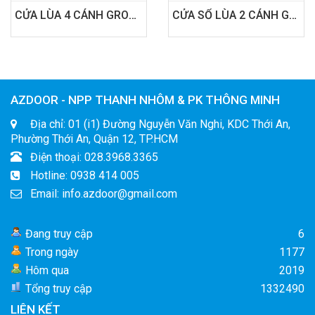
CỬA LÙA 4 CÁNH GROBER MÀU XÁM ÁNH KIM TẠI SÀI GÒN
CỬA SỔ LÙA 2 CÁNH GROBER MÀU XÁM ÁNH KIM TẠI QUẬN 1 SÀI GÒN
AZDOOR - NPP THANH NHÔM & PK THÔNG MINH
Địa chỉ: 01 (i1) Đường Nguyễn Văn Nghi, KDC Thới An,
Phường Thới An, Quận 12, TP.HCM
Điện thoại: 028.3968.3365
Hotline: 0938 414 005
Email: info.azdoor@gmail.com
Đang truy cập
6
Trong ngày
1177
Hôm qua
2019
Tổng truy cập
1332490
LIÊN KẾT