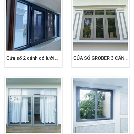
Cửa sổ 2 cánh có lưới chống muỗi Azdoor Grober
CỬA SỔ GROBER 3 CÁNH MỞ QUAY LỀ CHỮ A MÀU XÁM GHI