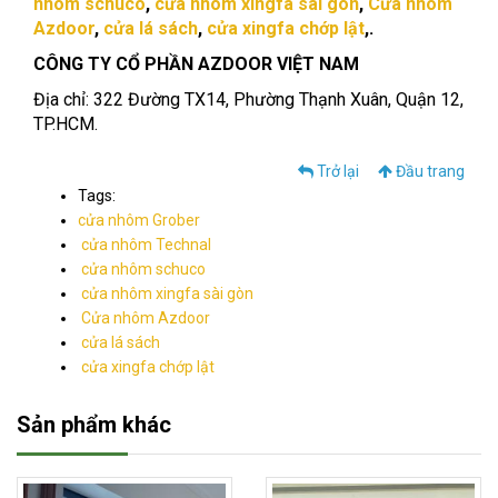
nhôm schuco
,
cửa nhôm xingfa sài gòn
,
Cửa nhôm
Azdoor
,
cửa lá sách
,
cửa xingfa chớp lật
,.
CÔNG TY CỔ PHẦN AZDOOR VIỆT NAM
Địa chỉ: 322 Đường TX14, Phường Thạnh Xuân, Quận 12,
TP.HCM.
Trở lại
Đầu trang
Tags:
cửa nhôm Grober
cửa nhôm Technal
cửa nhôm schuco
cửa nhôm xingfa sài gòn
Cửa nhôm Azdoor
cửa lá sách
cửa xingfa chớp lật
Sản phẩm khác