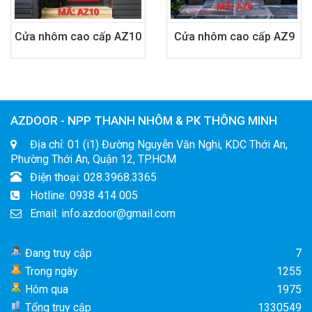
Cửa nhôm cao cấp AZ10
Cửa nhôm cao cấp AZ9
AZDOOR - NPP THANH NHÔM & PK THÔNG MINH
Địa chỉ: 01 (i1) Đường Nguyễn Văn Nghi, KDC Thới An,
Phường Thới An, Quận 12, TP.HCM
Điện thoại: 028.3968.3365
Hotline: 0938 414 005
Email: info.azdoor@gmail.com
Đang truy cập
7
Trong ngày
1255
Hôm qua
1975
Tổng truy cập
1330549