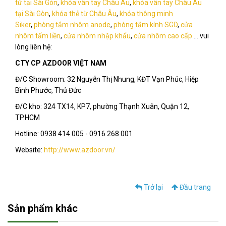
tử tại Sài Gòn
,
khóa vân tay Châu Âu
,
khóa vân tay Châu Âu
tại Sài Gòn
,
khóa thẻ từ Châu Âu
,
khóa thông minh
Siker
,
phòng tắm nhôm anod
e
,
phòng tắm kính SGD
,
cửa
nhôm tấm liền
,
cửa nhôm nhập khẩu
,
cửa nhôm cao cấp
... vui
lòng liên hệ:
CTY CP AZDOOR VIỆT NAM
Đ/C Showroom: 32 Nguyễn Thị Nhung, KĐT Vạn Phúc, Hiệp
Bình Phước, Thủ Đức
Đ/C kho: 324 TX14, KP7, phường Thạnh Xuân, Quận 12,
TP.HCM
Hotline: 0938 414 005 - 0916 268 001
Website:
http://www.azdoor.vn
/
Trở lại
Đầu trang
Sản phẩm khác