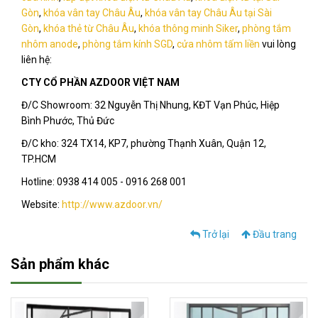
Gòn
,
khóa vân tay Châu Âu
,
khóa vân tay Châu Âu tại Sài
Gòn
,
khóa thẻ từ Châu Âu
,
khóa thông minh Siker
,
phòng tắm
nhôm anode
,
phòng tắm kính SGD
,
cửa nhôm tấm liền
vui lòng
liên hệ:
CTY CỔ PHẦN AZDOOR VIỆT NAM
Đ/C Showroom: 32 Nguyễn Thị Nhung, KĐT Vạn Phúc, Hiệp
Bình Phước, Thủ Đức
Đ/C kho: 324 TX14, KP7, phường Thạnh Xuân, Quận 12,
TP.HCM
Hotline: 0938 414 005 - 0916 268 001
Website:
http://www.azdoor.vn/
Trở lại
Đầu trang
Sản phẩm khác